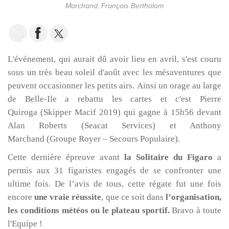
Marchand, François Bertholom
EMAIL
L'événement, qui aurait dû avoir lieu en avril, s'est couru
sous un très beau soleil d'
août
avec les mésaventures que
peuvent occasionner les petits airs.
Ainsi
un
orage au large
de
Belle-Ile
a rebattu les cartes et c'est Pierre
Quiroga
(Skipper Macif 2019)
qui gagne à
15h56
devant
Alan Roberts
(
Seacat
Services)
et Anthony
Marchand
(Groupe Royer –
Secours Populaire)
.
Cette dernière épreuve avant
la Solitaire du Figaro
a
permis aux 31
figaristes
engagés de se confronter une
ultime fois.
De l’avis de tous, cette régate fut une fois
encore
une vraie réussite
, que ce soit dans
l’organisation,
les conditions météos ou le plateau sportif.
Bravo à toute
l'Equipe !