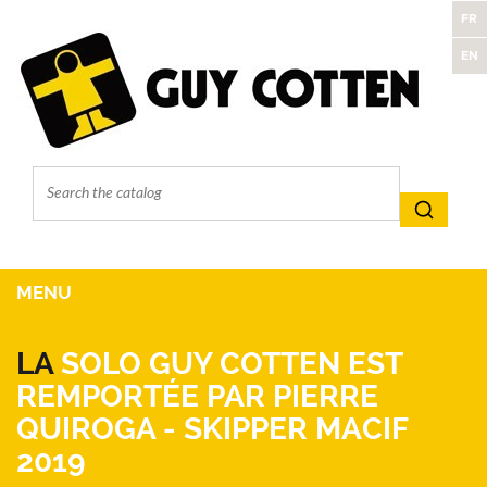
FR
EN
MENU
LA
SOLO GUY COTTEN EST
REMPORTÉE PAR PIERRE
QUIROGA - SKIPPER MACIF
2019