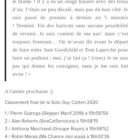
le drame !
Il y a eu un orage bizarre avec des trous
d’air.
J’étais un peu décalé, mais pas du bon côté.
Je
suis passé de premier à dernier en 5 minutes
!
Terminé.
Fin des haricots sans aucune possibilité
de revenir.
Je suis content de ma
nav
’ mais c’est
toujours frustrant…
On m’avait dit avant le départ
de faire entre Sam
Goodchild
et Tom
Laperche
pour
faire un podium ;
moi, j’ai fait ça !
(rires)
Je ne sais
pas qui donne les consignes, mais je me suis fait
avoir !
»
A l'année prochaine ;)
Classement final de la Solo Guy Cotten 2020
1 / Pierre Quiroga (Skipper Macif 2019) à 15h56'59
2 / Alan Roberts (SeaCatServices) à 15h58'15
3 / Anthony Marchand (Groupe Royer) à 15h58'52
4 / Robin Marais (Ma Chance moi aussi) à 16h03'36