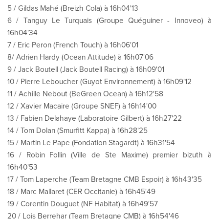
5 / Gildas Mahé (Breizh Cola) à 16h04'13
6 / Tanguy Le Turquais (Groupe Quéguiner - Innoveo) à
16h04'34
7 / Eric Peron (French Touch) à 16h06'01
8/ Adrien Hardy (Ocean Attitude) à 16h07'06
9 / Jack Boutell (Jack Boutell Racing) à 16h09'01
10 / Pierre Leboucher (Guyot Environnement) à 16h09'12
11 / Achille Nebout (BeGreen Ocean) à 16h12'58
12 / Xavier Macaire (Groupe SNEF) à 16h14'00
13 / Fabien Delahaye (Laboratoire Gilbert) à 16h27'22
14 / Tom Dolan (Smurfitt Kappa) à 16h28'25
15 / Martin Le Pape (Fondation Stagardt) à 16h31'54
16 / Robin Follin (Ville de Ste Maxime) premier bizuth à
16h40'53
17 / Tom Laperche (Team Bretagne CMB Espoir) à 16h43'35
18 / Marc Mallaret (CER Occitanie) à 16h45'49
19 / Corentin Douguet (NF Habitat) à 16h49'57
20 / Lois Berrehar (Team Bretagne CMB) à 16h54'46