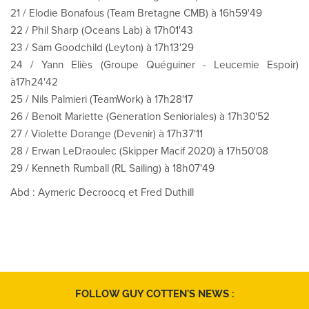
21 / Elodie Bonafous (Team Bretagne CMB) à 16h59'49
22 / Phil Sharp (Oceans Lab) à 17h01'43
23 / Sam Goodchild (Leyton) à 17h13'29
24 / Yann Eliès (Groupe Quéguiner - Leucemie Espoir)
à17h24'42
25 / Nils Palmieri (TeamWork) à 17h28'17
26 / Benoit Mariette (Generation Senioriales) à 17h30'52
27 / Violette Dorange (Devenir) à 17h37'11
28 / Erwan LeDraoulec (Skipper Macif 2020) à 17h50'08
29 / Kenneth Rumball (RL Sailing) à 18h07'49
Abd : Aymeric Decroocq et Fred Duthill
FOLLOW GUY COTTEN'S NEWS :