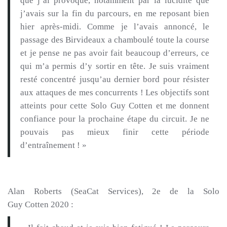
que j’ai provoqué, notamment par la lucidité que
j’avais sur la fin du parcours, en me reposant bien
hier après-midi.
Comme je l’avais annoncé, le
passage des
Birvideaux
a chamboulé toute la course
et je pense ne pas avoir fait beaucoup d’erreurs, ce
qui m’a permis d’y sortir en tête.
Je suis vraiment
resté concentré jusqu’au dernier bord pour résister
aux attaques de mes concurrents !
Les objectifs sont
atteints pour cette Solo Guy
Cotten
et me donnent
confiance pour la prochaine étape du circuit.
Je ne
pouvais pas mieux finir cette période
d’entraînement !
»
Alan Roberts
(
SeaCat
Services)
, 2e de la Solo
Guy
Cotten
2020 :