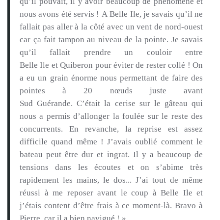
qu’il pouvait, il y avoir beaucoup de phénomène et
nous avons été servis !
A
Belle
Ile
, je savais qu’il ne
fallait pas aller à
la
côté avec un vent de nord-ouest
car ça fait tampon au niveau de la pointe.
Je savais
qu’il fallait prendre un couloir entre
Belle
Ile
et
Quiberon
pour éviter de rester collé !
On
a eu un grain énorme nous permettant de faire des
pointes à 20 nœuds juste avant
Sud
Guérande
.
C’était la cerise sur le gâteau qui
nous a permis d’allonger la foulée sur le reste des
concurrents.
En revanche, la reprise est assez
difficile quand même !
J’avais oublié comment le
bateau peut être dur et ingrat.
Il y a beaucoup de
tensions dans les écoutes et on s’
abime
très
rapidement les mains, le dos...
J’ai tout de même
réussi à me reposer avant le coup à Belle
Ile
et
j’étais content d’être frais à ce moment-là.
Bravo à
Pierre, car il a bien navigué !
»