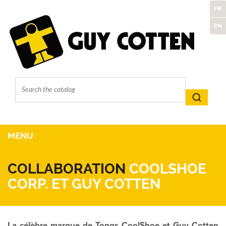
FR
EN
MENU
COLLABORATION
COOLSHOE
CORP. ET GUY COTTEN
La célèbre marque de Tongs CoolShoe et Guy Cotten