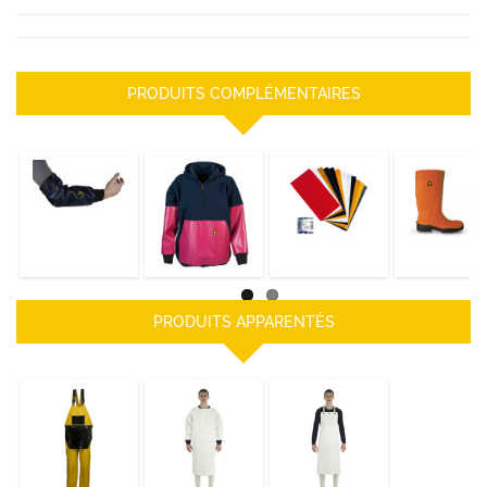
PRODUITS COMPLÉMENTAIRES
MANCHETTES
SWEAT KODIAK
NÉCESSAIRE DE
BOTTES G
MAREE CAP COZ
REPARATION
ULTRALITE
DÉCOUVRIR
DÉCOUVRIR
DÉCOUVRIR
DÉCOUVRIR
PRODUITS APPARENTÉS
COTTE A
TABLIER
Tablier Etal
BRETELLES
MANTAL
Isolatech
TABLIER
NYLPECHE
NYLPECHE