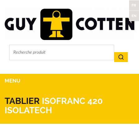
FR
EN
MENU
TABLIER
ISOFRANC 420
ISOLATECH