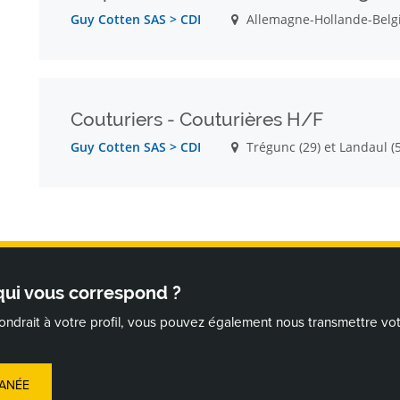
Guy Cotten SAS > CDI
Allemagne-Hollande-Belg
POSTUL
Couturiers - Couturières H/F
Guy Cotten SAS > CDI
Trégunc (29) et Landaul (
POSTUL
 qui vous correspond ?
ondrait à votre profil, vous pouvez également nous transmettre vo
ANÉE