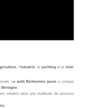
griculture
, l’
industrie
, le
yachting
et le
loisir
ionale. L
e petit Bonhomme jaune
a conquis
n Bretagne
.
ne solution dans une multitude de secteurs
ire.