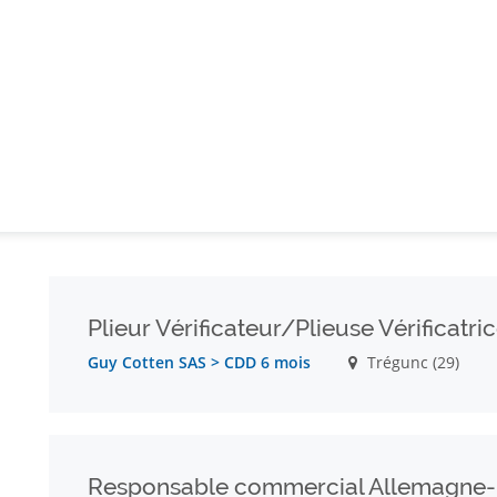
Plieur Vérificateur/Plieuse Vérificatri
Guy Cotten SAS > CDD 6 mois
Trégunc (29)
POSTUL
Responsable commercial Allemagne-