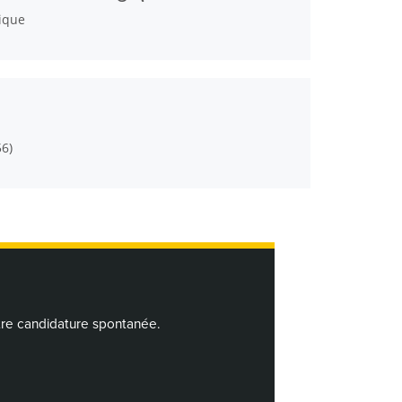
ique
ER
56)
ER
tre candidature spontanée.