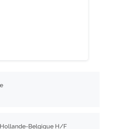
ce
ER
Hollande-Belgique H/F