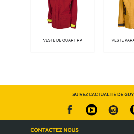
navigation Kara.
skippers « To
comme Paul M
Soudé
VESTE DE QUART RP
VESTE KAR
DÉCOUVRIR
DÉC
SUIVEZ L'ACTUALITÉ DE GUY
CONTACTEZ NOUS