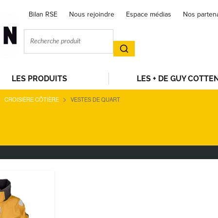
Bilan RSE
Nous rejoindre
Espace médias
Nos parten
LES PRODUITS
LES + DE GUY COTTE
>
>
CROISIÈRE CÔTIÈRE
VESTES DE QUART
A DREMTECH+
hnique en tissu
 accompagne les