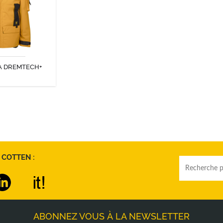
urduMondistes »
eilhat, Guirec
, ... !
A DREMTECH+
OUVRIR
 COTTEN :
ABONNEZ VOUS À LA NEWSLETTER