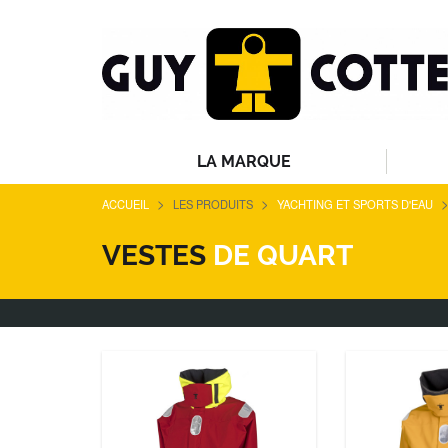
LA MARQUE
>
>
ACCUEIL
LES PRODUITS
YACHTING ET SPORTS D'EAU
VESTES
DE QUART
VESTE DE QUART RP
VESTE KAR
La veste de quart RP qui s'inspire
Une veste tec
de la fameuse veste de
Dremtech+ qui