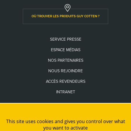
OÙ TROUVER LES PRODUITS GUY COTTEN ?
SERVICE PRESSE
ESPACE MÉDIAS
NOS PARTENAIRES
NOUS REJOINDRE
ACCÈS REVENDEURS
INTRANET
Les seuls sites internet officiels de la Marque Guy Cotten sont
www.guycotten.com
et
www.guycottenusa.com
This site uses cookies and gives you control over what
you want to activate