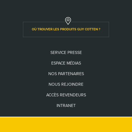
OÙ TROUVER LES PRODUITS GUY COTTEN ?
SERVICE PRESSE
ESPACE MÉDIAS
NOS PARTENAIRES
NOUS REJOINDRE
ACCÈS REVENDEURS
INTRANET
Les seuls sites internet officiels de la Marque Guy Cotten sont
www.guycotten.com
et
www.guycottenusa.com