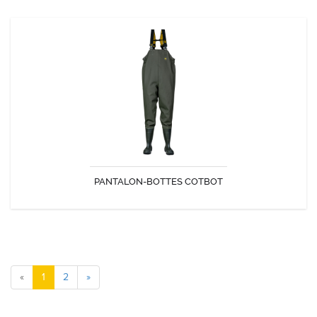
PANTALON-BOTTES COTBOT
Ce pantalon est destiné aux professionnels travaillant en milieu
humide ou aux particuliers lors des grandes marées
PANTALON-BOTTES COTBOT
DÉCOUVRIR
«
1
2
»