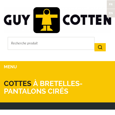
FR
EN
MENU
COTTES
À BRETELLES-
PANTALONS CIRÉS