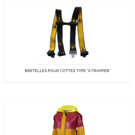
BRETELLES POUR COTTES TYPE "X-TRAPPER"
Prolongez la Durée de Vie de Votre Cotte à Bretelles de type "X-
TRAPPER" Guy Cotten avec ses bretelles de Remplacement.
BRETELLES POUR COTTES TYPE "X-TRAPPER"
DÉCOUVRIR
VESTE ISOMUSE FEMME
Veste-ciré professionnelle ISOMUSE pour femme. Inspirée de la veste
Isomax, elle en possède tous les atouts !