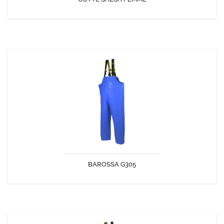
DÉCOUVRIR
BAROSSA G305
La cotte Barossa en tissu G305 est réversible, légère et souple.
BAROSSA G305
DÉCOUVRIR