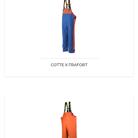
COTTE X-TRAFORT
Cotte en Tissu NYL+ : Plus de solidité par une enduction plus épaisse.
COTTE X-TRAFORT
DÉCOUVRIR
COTTE A BRETELLES BAROSSA FISHER
Cotte à bretelles réversible et étanche.