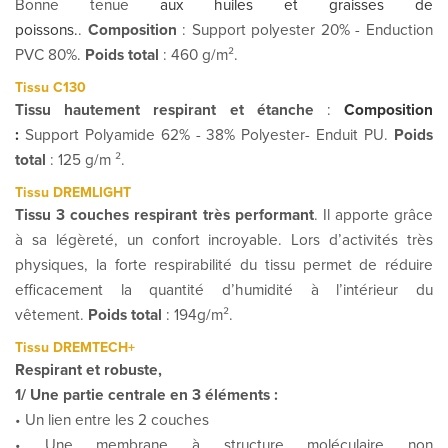
Bonne tenue
aux huiles et graisses de
poissons
.
.
Composition
: Support polyester 20% - Enduction
PVC 80%.
Poids total
: 460 g/m².
Tissu C130
Tissu hautement respirant et étanche
:
Composition
:
Support Polyamide 62% - 38% Polyester- Enduit PU.
Poids
total
: 125 g/m ².
Tissu DREMLIGHT
Tissu 3 couches respirant très performant
. Il apporte grâce
à sa légèreté, un confort incroyable. Lors d’activités très
physiques, la forte respirabilité du tissu permet de réduire
efficacement la quantité d’humidité à l’intérieur du
vêtement.
Poids total
: 194g/m².
Tissu DREMTECH+
Respirant et robuste,
1/ Une partie centrale en 3 éléments :
• Un lien entre les 2 couches
• Une membrane à structure moléculaire non