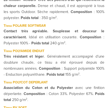
chaleur corporelle.
Dense et chaud, il est approprié à tous
les sports Outdoor. Sèche rapidement.
Composition
: 100%
polyester.
Poids total
: 350 g/m².
Tissu POLAIRE SOFTWEAR
Contact très agréable. Souplesse et douceur le
caractérisent.
Idéal en utilisation courante.
Composition
:
Polyester 100% -
Poids total
240 g/m².
Tissu POLYAMIDE ENDUIT
Très résistant et léger
.
Généralement accompagné d'une
doublure chaude, ce tissu a été éprouvé depuis de
nombreuses années.
Composition
: Support polyamide 100%
- Enduction polyuréthane.
Poids total
155 g/m².
Tissu POLYCOT DEPERLANT
Association du Coton et du Polyester
avec une finition
déperlante.
Composition
: Coton 33%. Polyester 67%.
Poids
total
250 g/m².
Tissu PV SOFT