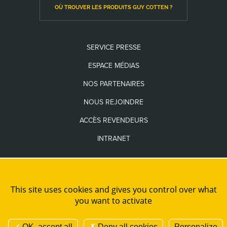
OÙ TROUVER LES PRODUITS GUY COTTEN ?
SERVICE PRESSE
ESPACE MÉDIAS
NOS PARTENAIRES
NOUS REJOINDRE
ACCÈS REVENDEURS
INTRANET
Les seuls sites internet officiels de la Marque Guy Cotten sont
www.guycotten.com
et
www.guycottenusa.com
This site uses cookies and gives you control over what
you want to activate
PLAN DE SITE
MENTIONS LÉGALES
CRÉDITS
ADMINISTRATION
COOKIES ET DONNÉES PERSONNELLES
NOUS REJOINDRE
OK, accept all
Deny all cookies
Personalize