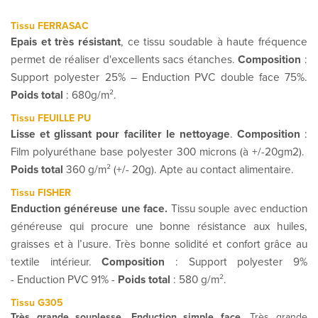
Tissu FERRASAC
Epais et très résistant
, ce tissu soudable à haute fréquence
permet de réaliser d'excellents sacs étanches.
Composition
:
Support polyester 25% – Enduction PVC double face 75%.
Poids total
: 680g/m².
Tissu FEUILLE PU
Lisse et glissant pour faciliter le nettoyage
.
Composition
:
Film polyuréthane base polyester 300 microns
(à +/-20gm2)
.
Poids total
360 g/m² (+/- 20g). Apte au contact alimentaire.
Tissu FISHER
Enduction généreuse une face.
Tissu souple avec enduction
généreuse qui procure une bonne résistance aux huiles,
graisses et à l’usure. Très bonne solidité et confort grâce au
textile intérieur.
Composition
: Support polyester 9%
- Enduction PVC 91% -
Poids total
: 580 g/m².
Tissu G305
Très grande souplesse. Enduction simple face.
Très grande