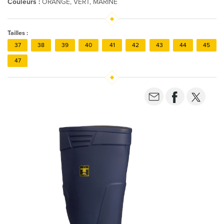
Couleurs :
ORANGE, VERT, MARINE
Tailles :
37
38
39
40
41
42
43
44
45
47