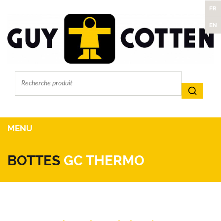
FR
EN
MENU
BOTTES
GC THERMO