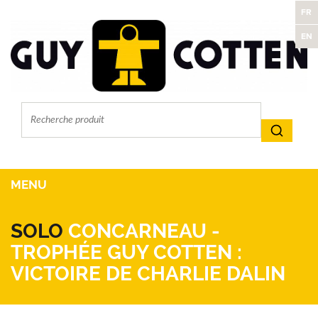
FR
EN
MENU
SOLO
CONCARNEAU -
TROPHÉE GUY COTTEN :
VICTOIRE DE CHARLIE DALIN