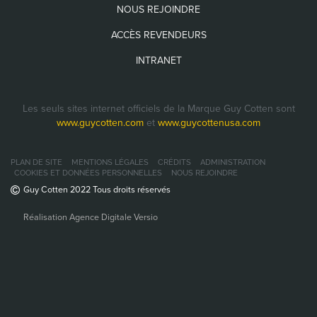
NOUS REJOINDRE
ACCÈS REVENDEURS
INTRANET
Les seuls sites internet officiels de la Marque Guy Cotten sont
www.guycotten.com
et
www.guycottenusa.com
PLAN DE SITE
MENTIONS LÉGALES
CRÉDITS
ADMINISTRATION
COOKIES ET DONNÉES PERSONNELLES
NOUS REJOINDRE
Guy Cotten 2022 Tous droits réservés
Réalisation Agence Digitale Versio