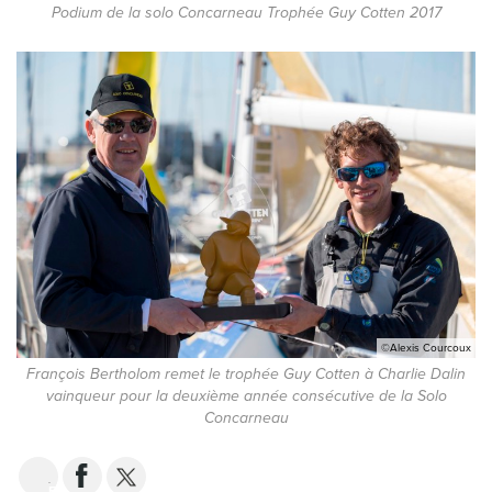
Podium de la solo Concarneau Trophée Guy Cotten 2017
©Alexis Courcoux
François Bertholom remet le trophée Guy Cotten à Charlie Dalin
vainqueur pour la deuxième année consécutive de la Solo
Concarneau
EMAIL