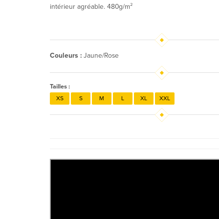
intérieur agréable. 480g/m²
Couleurs :
Jaune/Rose
Tailles :
XS
S
M
L
XL
XXL