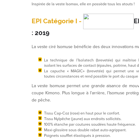
Inspirée de la veste Isomax, elle en possède tous les atouts !
EPI
Catégorie I -
E
: 2019
La veste ciré Isomuse bénéficie des deux innovations m
La technique de l’Isolatech (brevetée) qui maîtrise
isolant les surfaces de contact (épaules, poitrine, haut 
La capuche « MAGIC» (brevetée) qui permet une 
toutes circonstances et rend possible le port du casq
La veste Isomuse permet une grande aisance de mou
coupe Kimono. Plus longue à l'arrière, l’Isomuse protè
de pêche.
ISOMUSE Jaune/Rose face
Veste
Tissu Cap-Coz (rose) en haut pour le confort.
Tissu Nylpêche (jaune) aux endroits sollicités.
100% étanche par coutures soudées haute fréquence.
Maxi-glissière sous double rabat auto-agrippant.
Poignets soufflet élastiqués à pression.