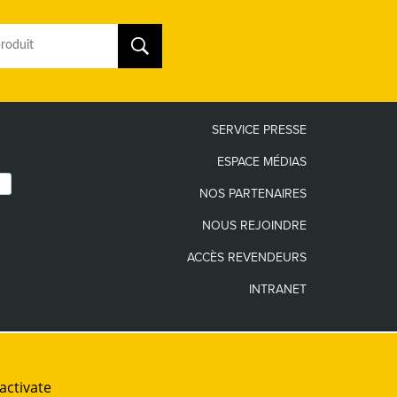
SERVICE PRESSE
ESPACE MÉDIAS
NOS PARTENAIRES
NOUS REJOINDRE
ACCÈS REVENDEURS
INTRANET
Les seuls sites internet officiels de la
Marque Guy Cotten sont
www.guycotten.com
et
activate