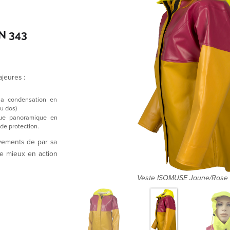
N 343
ajeures :
 la condensation en
du dos)
vue panoramique en
ue de protection.
vements de par sa
ge mieux en action
 ISOMUSE Jaune/Rose côté
Capuche 