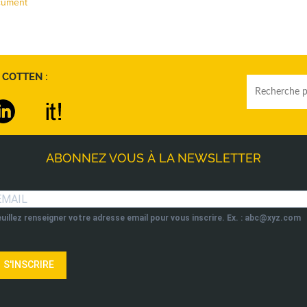
ocument
 COTTEN :
ABONNEZ VOUS À LA NEWSLETTER
uillez renseigner votre adresse email pour vous inscrire. Ex. : abc@xyz.com
S'INSCRIRE