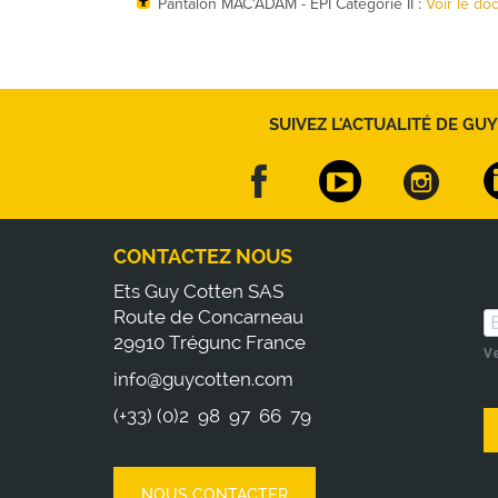
Pantalon MAC'ADAM - EPI Catégorie II :
Voir le d
SUIVEZ L'ACTUALITÉ DE GUY
CONTACTEZ NOUS
Ets Guy Cotten SAS
Route de Concarneau
29910 Trégunc France
Ve
info@guycotten.com
(+33) (0)2 98 97 66 79
NOUS CONTACTER