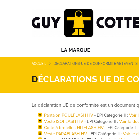
LA MARQUE
>
ACCUEIL
DECLARATIONS-UE-DE-CONFORMITE-VETEMENTS
D
ÉCLARATIONS UE DE CO
La déclaration UE de conformité est un document qu
Pantalon POULFLASH HV
- EPI Catégorie II :
Voir
Veste ISOFLASH HV
- EPI Catégorie II :
Voir le d
Cotte à bretelles HITFLASH HV
- EPI Catégorie II 
Veste PARAFLASH HV
- EPI Catégorie II :
Voir le