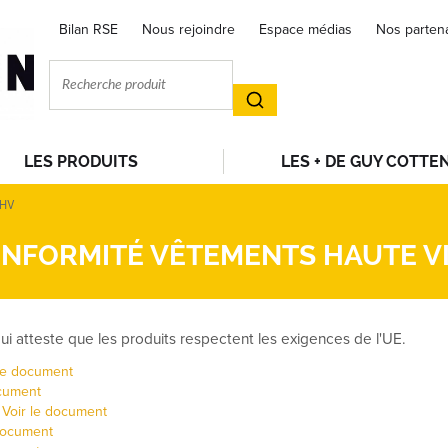
Bilan RSE
Nous rejoindre
Espace médias
Nos parten
LES PRODUITS
LES + DE GUY COTTE
-HV
NFORMITÉ VÊTEMENTS HAUTE VIS
i atteste que les produits respectent les exigences de l'UE.
 le document
ocument
:
Voir le document
 document