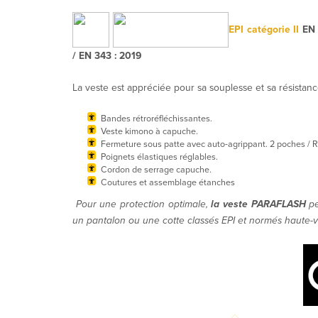
EPI catégorie II
EN 
/ EN 343 : 2019
La veste est appréciée pour sa souplesse et sa résistanc
Bandes rétroréfléchissantes.
Veste kimono à capuche.
Fermeture sous patte avec auto-agrippant. 2 poches / R
Poignets élastiques réglables.
Cordon de serrage capuche.
Coutures et assemblage étanches
Pour une protection optimale,
la veste PARAFLASH
pe
un pantalon ou une cotte classés EPI et normés haute-vis
 20471-Dos
Veste ciré PARAFLASH orange HV EN