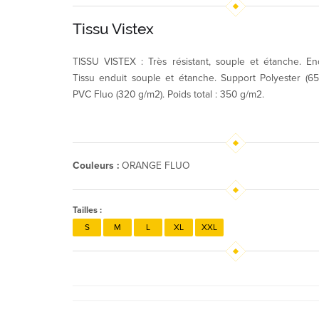
Tissu Vistex
TISSU VISTEX : Très résistant, souple et étanche. En
Tissu enduit souple et étanche. Support Polyester (6
PVC Fluo (320 g/m2). Poids total : 350 g/m2.
Couleurs :
ORANGE FLUO
Tailles :
S
M
L
XL
XXL