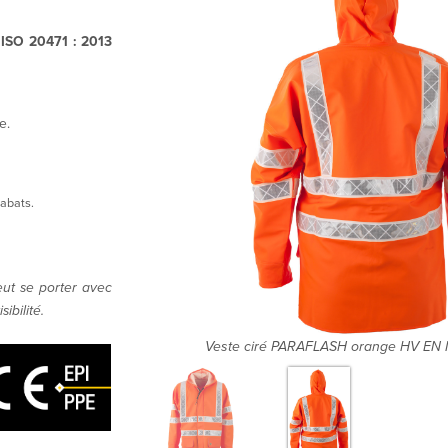
ISO 20471 : 2013
e.
abats.
ut se porter avec
ibilité.
 ISO 20471
Veste ciré PARAFLASH orange HV EN 