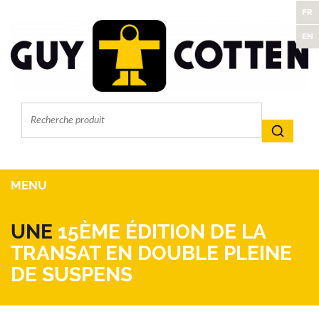
FR
EN
MENU
UNE
15ÈME ÉDITION DE LA
TRANSAT EN DOUBLE PLEINE
DE SUSPENS