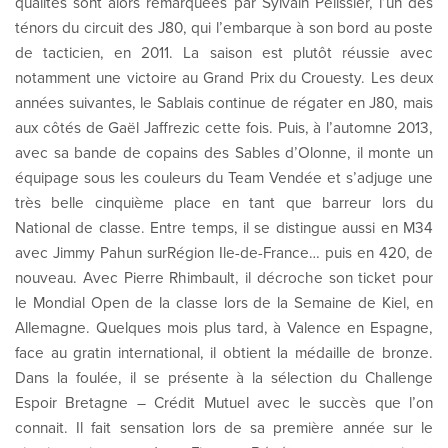
qualités sont alors remarquées par Sylvain Pélissier, l’un des
ténors du circuit des J80, qui l’embarque à son bord au poste
de tacticien, en 2011. La saison est plutôt réussie avec
notamment une victoire au Grand Prix du Crouesty. Les deux
années suivantes, le Sablais continue de régater en J80, mais
aux côtés de Gaël Jaffrezic cette fois. Puis, à l’automne 2013,
avec sa bande de copains des Sables d’Olonne, il monte un
équipage sous les couleurs du Team Vendée et s’adjuge une
très belle cinquième place en tant que barreur lors du
National de classe. Entre temps, il se distingue aussi en M34
avec Jimmy Pahun surRégion Ile-de-France… puis en 420, de
nouveau. Avec Pierre Rhimbault, il décroche son ticket pour
le Mondial Open de la classe lors de la Semaine de Kiel, en
Allemagne. Quelques mois plus tard, à Valence en Espagne,
face au gratin international, il obtient la médaille de bronze.
Dans la foulée, il se présente à la sélection du Challenge
Espoir Bretagne – Crédit Mutuel avec le succès que l’on
connait. Il fait sensation lors de sa première année sur le