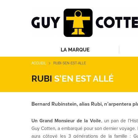
LA MARQUE
>
ACCUEIL
RUBI-SEN-EST-ALLE
RUBI
S’EN EST ALLÉ
Bernard Rubinstein, alias Rubi, n’arpentera pl
Un Grand Monsieur de la Voile
, un pan de l’His
Guy Cotten, a embarqué pour son dernier voyage. 
aura côtoyé les 3 générations de la famille : 