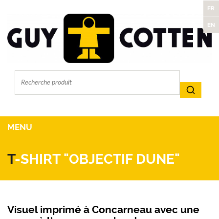
FR
EN
MENU
T
-SHIRT "OBJECTIF DUNE"
Visuel imprimé à Concarneau avec une