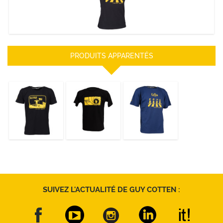
DÉCOUVRIR
PRODUITS APPARENTÉS
T-Shirt "On a
T-Shirt "Permis
T-Shirt "Passage
marché sur la
de Pêcher"
Bonhommes"
dune"
DÉCOUVRIR
DÉCOUVRIR
DÉCOUVRIR
SUIVEZ L'ACTUALITÉ DE GUY COTTEN :