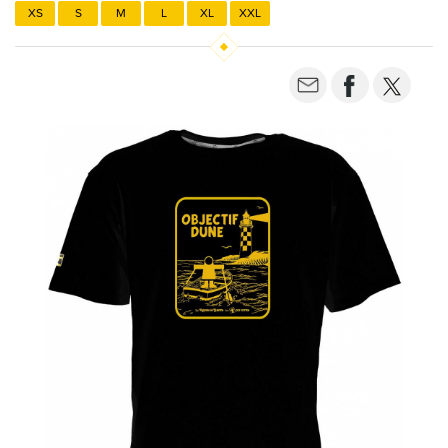
XS
S
M
L
XL
XXL