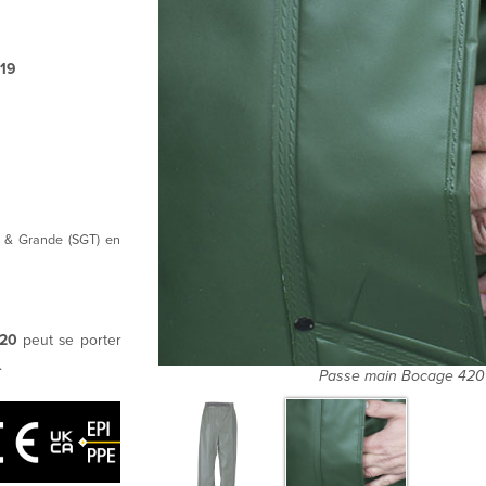
019
s & Grande (SGT) en
420
peut se porter
.
Passe main Bocage 420