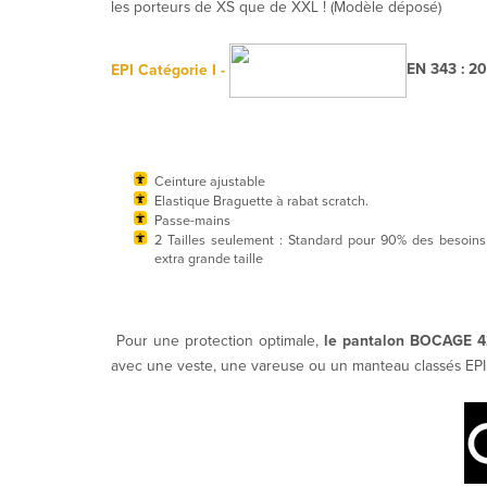
les porteurs de XS que de XXL ! (Modèle déposé)
EPI
Catégorie I -
EN 343 : 2
Ceinture ajustable
Elastique Braguette à rabat scratch.
Passe-mains
2 Tailles seulement : Standard pour 90% des besoin
extra grande taille
Pour une protection optimale,
le pantalon BOCAGE 
avec une veste, une vareuse ou un manteau classés EPI
Pantalon BOCAGE 420