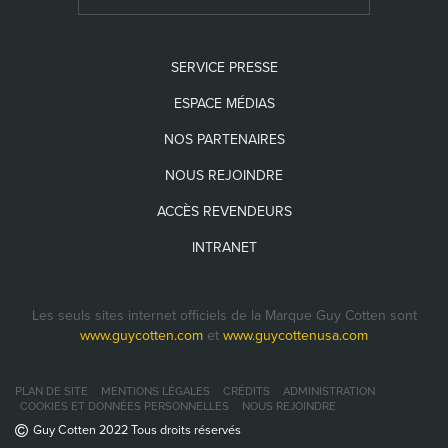
SERVICE PRESSE
ESPACE MÉDIAS
NOS PARTENAIRES
NOUS REJOINDRE
ACCÈS REVENDEURS
INTRANET
Les seuls sites internet officiels de la Marque Guy Cotten sont
www.guycotten.com
et
www.guycottenusa.com
PLAN DE SITE
MENTIONS LÉGALES
CRÉDITS
ADMINISTRATION
COOKIES ET DONNÉES PERSONNELLES
NOUS REJOINDRE
Guy Cotten 2022 Tous droits réservés