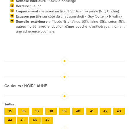
Semelle intérieure
: 100% laine vierge
Bordure
: Jaune
Empiècement chausson
en tissu PVC Glentex jaune (Guy Cotten)
Ecusson pastille
sur côté du chausson droit « Guy Cotten x Rivalin »
Semelle extérieure
: Tissée 5 chaînes 50% laine 35% coton 15%
autres fibres avec enduction d'une couche d’antidérapant offrant
une adhérence optimale.
Couleurs :
NOIR/JAUNE
Tailles :
35
36
37
38
39
40
41
42
43
44
45
46
47