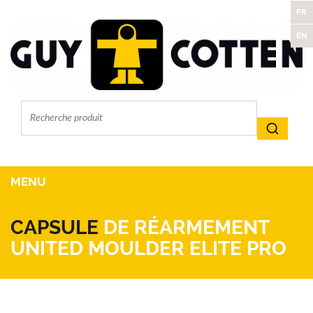
FR
EN
MENU
CAPSULE
DE RÉARMEMENT
UNITED MOULDER ELITE PRO