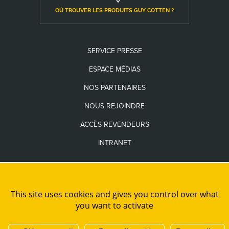
OÙ TROUVER LES PRODUITS GUY COTTEN ?
SERVICE PRESSE
ESPACE MÉDIAS
NOS PARTENAIRES
NOUS REJOINDRE
ACCÈS REVENDEURS
INTRANET
Les seuls sites internet officiels de la Marque Guy Cotten sont
www.guycotten.com
et
www.guycottenusa.com
This site uses cookies and gives you control over what
you want to activate
PLAN DE SITE
MENTIONS LÉGALES
CRÉDITS
ADMINISTRATION
COOKIES ET DONNÉES PERSONNELLES
NOUS REJOINDRE