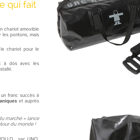
 qui fait
n chariot amovible
r les pontons, mais
 le chariot pour le
ac à dos avec les
stallé.
 un franc succès à
aniques
et auprès
 du marché » lance
utour du monde !
 ROLLO, sac UNO,