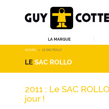
LA MARQUE
>
ACCUEIL
LE-SAC-ROLLO
LE
SAC ROLLO
2011 : Le SAC ROLLO 
jour !