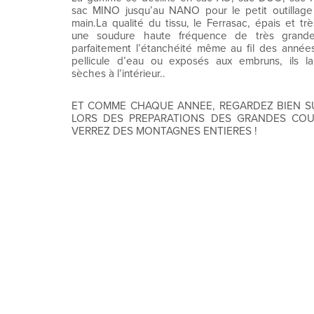
sac MINO jusqu’au NANO pour le petit outilla
main.La qualité du tissu, le Ferrasac, épais et tr
une soudure haute fréquence de très grande 
parfaitement l’étanchéité même au fil des anné
pellicule d’eau ou exposés aux embruns, ils lai
sèches à l’intérieur..
ET COMME CHAQUE ANNEE, REGARDEZ BIEN S
LORS DES PREPARATIONS DES GRANDES CO
VERREZ DES MONTAGNES ENTIERES !