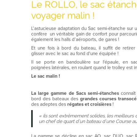
Le ROLLO, le sac étanche
voyager malin !
L’astucieuse adaptation du Sac semi-étanche sur u
confère un véritable gain de confort pour parcouri
également les halls d’aéroports, de gares !
Et une fois à bord du bateau, il suffit de retirer
glisser avec le sac au fond d'une équipée !
Il se porte en bandoulière sur l'épaule, en s
poignées latérales, en roulant quand le trolley est in
Le sac malin !
La large gamme de Sacs semi-étanches
connaît
bord des bateaux des
grandes courses transocé
des adeptes des
régates et croisières
!
« ils sont extrêmement solides, les meilleurs
un chef de quart d’un bateau d'une Course a
La gamme se décline en sac AO, sac DUO, sac