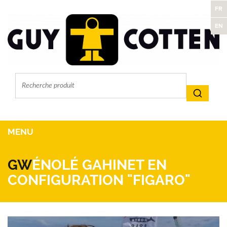
FR
EN
MENU
GW
ÉNOLÉ GAHINET EN
CONFIGURATION "FIGARO"