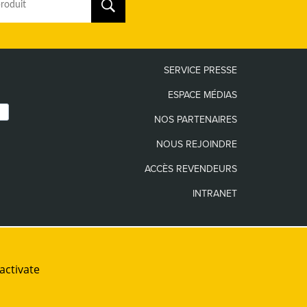
SERVICE PRESSE
ESPACE MÉDIAS
NOS PARTENAIRES
NOUS REJOINDRE
ACCÈS REVENDEURS
INTRANET
Les seuls sites internet officiels de la
Marque Guy Cotten sont
www.guycotten.com
et
activate
www.guycottenusa.com