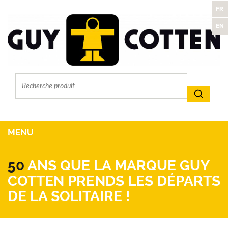
FR
EN
MENU
50
ANS QUE LA MARQUE GUY
COTTEN PRENDS LES DÉPARTS
DE LA SOLITAIRE !