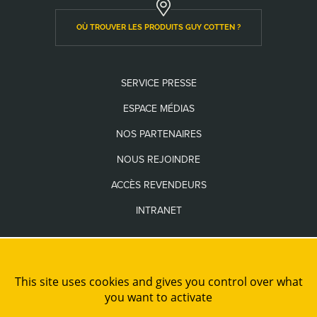
OÙ TROUVER LES PRODUITS GUY COTTEN ?
SERVICE PRESSE
ESPACE MÉDIAS
NOS PARTENAIRES
NOUS REJOINDRE
ACCÈS REVENDEURS
INTRANET
Les seuls sites internet officiels de la Marque Guy Cotten sont
www.guycotten.com
et
www.guycottenusa.com
This site uses cookies and gives you control over what
you want to activate
PLAN DE SITE
MENTIONS LÉGALES
CRÉDITS
ADMINISTRATION