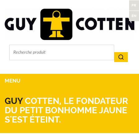
FR
EN
MENU
GUY
COTTEN, LE FONDATEUR
DU PETIT BONHOMME JAUNE
S'EST ÉTEINT.