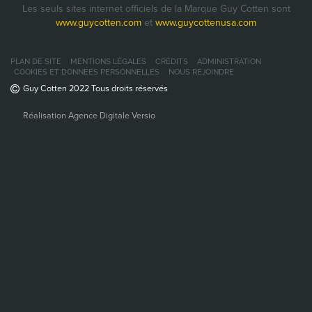
Les seuls sites internet officiels de la Marque Guy Cotten sont
www.guycotten.com
et
www.guycottenusa.com
PLAN DE SITE
MENTIONS LÉGALES
CRÉDITS
ADMINISTRATION
COOKIES ET DONNÉES PERSONNELLES
NOUS REJOINDRE
Guy Cotten 2022 Tous droits réservés
Réalisation Agence Digitale Versio