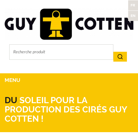
FR
EN
MENU
DU
SOLEIL POUR LA
PRODUCTION DES CIRÉS GUY
COTTEN !