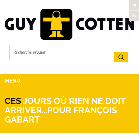
FR
EN
MENU
CES
JOURS OÙ RIEN NE DOIT
ARRIVER…POUR FRANÇOIS
GABART