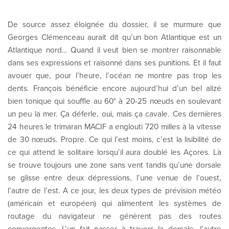
De source assez éloignée du dossier, il se murmure que
Georges Clémenceau aurait dit qu’un bon Atlantique est un
Atlantique nord… Quand il veut bien se montrer raisonnable
dans ses expressions et raisonné dans ses punitions. Et il faut
avouer que, pour l’heure, l’océan ne montre pas trop les
dents. François bénéficie encore aujourd’hui d’un bel alizé
bien tonique qui souffle au 60° à 20-25 nœuds en soulevant
un peu la mer. Ça déferle, oui, mais ça cavale. Ces dernières
24 heures le trimaran MACIF a englouti 720 milles à la vitesse
de 30 nœuds. Propre. Ce qui l’est moins, c’est la lisibilité de
ce qui attend le solitaire lorsqu’il aura doublé les Açores. Là
se trouve toujours une zone sans vent tandis qu’une dorsale
se glisse entre deux dépressions, l’une venue de l’ouest,
l’autre de l’est. A ce jour, les deux types de prévision météo
(américain et européen) qui alimentent les systèmes de
routage du navigateur ne génèrent pas des routes
convergentes. L’un fait passer à travers la dorsale, l’autre