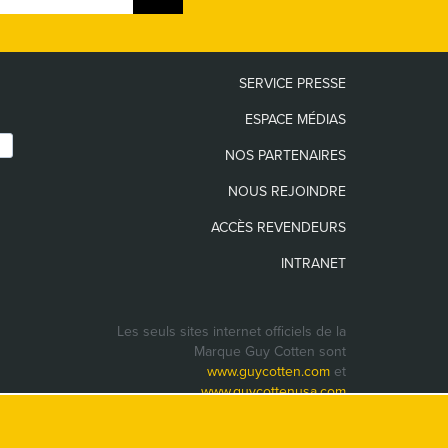
SERVICE PRESSE
ESPACE MÉDIAS
NOS PARTENAIRES
NOUS REJOINDRE
ACCÈS REVENDEURS
INTRANET
Les seuls sites internet officiels de la
Marque Guy Cotten sont
www.guycotten.com
et
www.guycottenusa.com